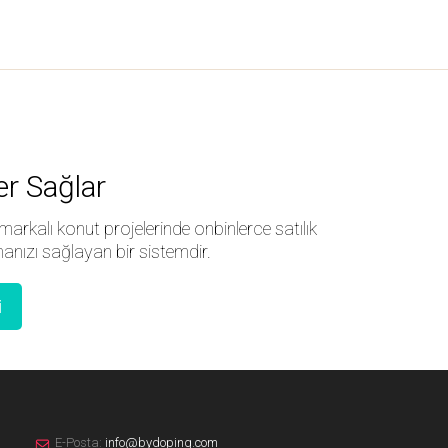
er Sağlar
markalı konut projelerinde onbinlerce satılık
anızı sağlayan bir sistemdir.
i
E-Posta:
info@bydoping.com