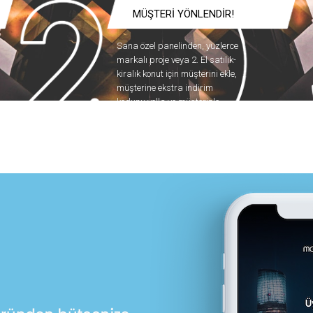
MÜŞTERİ YÖNLENDİR!
Sana özel panelinden, yüzlerce
markalı proje veya 2. El satılık-
kiralık konut için müşterini ekle,
müşterine ekstra indirim
kodunu yolla ve müşterinle
yapılan tüm görüşmeleri
panelinden takip et!