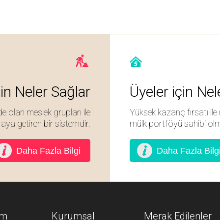
çin Neler Sağlar
Üyeler için Nel
de olan meslek grupları ile
Yüksek kazanç fırsatı ile 
raya getiren bir sistemdir.
mülk portföyü sahibi olm
Daha Fazla Bilgi
Daha Fazla Bilg
im
Kurumsal
Merak Edilenler