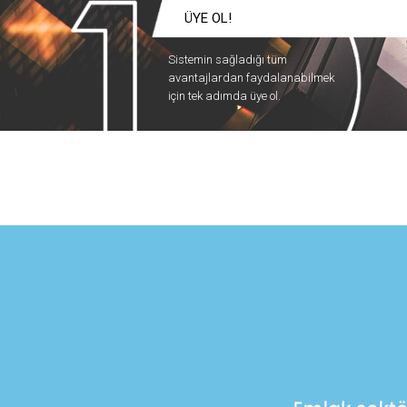
ÜYE OL!
Sistemin sağladığı tüm
avantajlardan faydalanabilmek
için tek adımda üye ol.