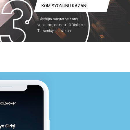
KOMİSYONUNU KAZAN!
Eklediğin müşteriye satış
yapılırsa, anında 10 Binlerce
TL komisyonu kazan!